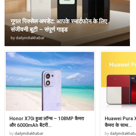
गूगल पिक्सेल अपडेट: आपके स्मार्टफोन के लिए
संजीवनी बूटी – संपूर्ण गाइड
by
dailyindiakhabar
Honor X70i हुआ लॉन्च – 108MP कैमरा
Huawei Pura X: 
और 6000mAh बैटरी...
कैमरा के साथ...
by
dailyindiakhabar
by
dailyindiakhab