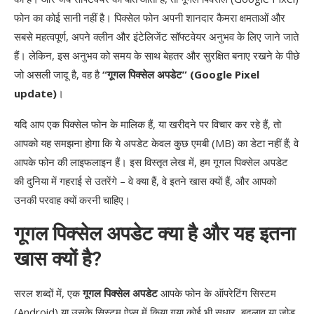
गूगल का 7 साल का अपडेट वादा: एक गेम चेंजर
फोन का कोई सानी नहीं है। पिक्सेल फोन अपनी शानदार कैमरा क्षमताओं और
नवीनतम गूगल पिक्सेल अपडेट में क्या नया है? (Recent
सबसे महत्वपूर्ण, अपने क्लीन और इंटेलिजेंट सॉफ्टवेयर अनुभव के लिए जाने जाते
Trends)
हैं। लेकिन, इस अनुभव को समय के साथ बेहतर और सुरक्षित बनाए रखने के पीछे
जो असली जादू है, वह है
“गूगल पिक्सेल अपडेट” (Google Pixel
अपने गूगल पिक्सेल को अपडेट कैसे करें? (How to
update)
।
update your Google Pixel?)
यदि आप एक पिक्सेल फोन के मालिक हैं, या खरीदने पर विचार कर रहे हैं, तो
अपडेट के बाद समस्याएं? (Problems after
आपको यह समझना होगा कि ये अपडेट केवल कुछ एमबी (MB) का डेटा नहीं हैं; वे
update?)
आपके फोन की लाइफलाइन हैं। इस विस्तृत लेख में, हम गूगल पिक्सेल अपडेट
निष्कर्ष
की दुनिया में गहराई से उतरेंगे – वे क्या हैं, वे इतने खास क्यों हैं, और आपको
उनकी परवाह क्यों करनी चाहिए।
अक्सर पूछे जाने वाले प्रश्न (FAQ)
गूगल पिक्सेल अपडेट क्या है और यह इतना
अस्वीकरण (Disclaimer)
खास क्यों है?
सरल शब्दों में, एक
गूगल पिक्सेल अपडेट
आपके फोन के ऑपरेटिंग सिस्टम
(Android) या उसके सिस्टम ऐप्स में किया गया कोई भी सुधार, बदलाव या जोड़