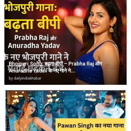
Bhojpuri Song: बढ़ता बीपी – Prabha Raj और
Anuradha Yadav के नए गाने ने...
by
dailyindiakhabar