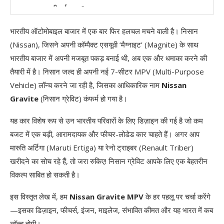
सुरक्षा फीचर्स (Safety Features)
Nissan Gravite की संभावित कीमत (Expected Price
भारतीय ऑटोमोबाइल बाजार में एक बार फिर हलचल मचने वाली है। निसान
in India)
(Nissan), जिसने अपनी कॉम्पैक्ट एसयूवी ‘मैग्नाइट’ (Magnite) के साथ
भारतीय बाजार में अपनी मजबूत पकड़ बनाई थी, अब एक और धमाका करने की
लॉन्च की तारीख (Launch Date)
तैयारी में है। निसान जल्द ही अपनी नई 7-सीटर MPV (Multi-Purpose
मुकाबला (Competition)
Vehicle) लॉन्च करने जा रही है, जिसका आधिकारिक नाम
Nissan
Gravite
(निसान ग्रेविट) कंफर्म हो गया है।
क्यों चुनें Nissan Gravite? (Why Choose Nissan
Gravite?)
यह कार विशेष रूप से उन भारतीय परिवारों के लिए डिज़ाइन की गई है जो कम
बजट में एक बड़ी, आरामदायक और फीचर-लोडेड कार चाहते हैं। अगर आप
निष्कर्ष (Conclusion)
मारुति अर्टिगा (Maruti Ertiga) या रेनो ट्राइबर (Renault Triber)
अक्सर पूछे जाने वाले प्रश्न (FAQ) – Nissan Gravite
खरीदने का सोच रहे हैं, तो जरा रुकिए! निसान ग्रेविट आपके लिए एक बेहतरीन
MPV
विकल्प साबित हो सकती है।
अस्वीकरण (Disclaimer)
इस विस्तृत लेख में, हम
Nissan Gravite MPV
के हर पहलू पर चर्चा करेंगे
—इसका डिज़ाइन, फीचर्स, इंजन, माइलेज, संभावित कीमत और यह भारत में कब
लॉन्च होगी।