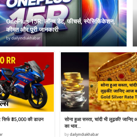
OnePlus 15R: लॉन्च डेट, फीचर्स, स्पेसिफिकेशन,
कीमत और पूरी जानकारी
by
dailyindiakhabar
िर्फ ₹35,000 की डाउन
सोना हुआ सस्ता, चांदी भी लुढ़की! जानिए
का भाव...
ar
by
dailyindiakhabar