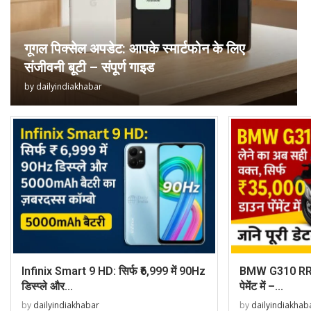
गूगल पिक्सेल अपडेट: आपके स्मार्टफोन के लिए
संजीवनी बूटी – संपूर्ण गाइड
by
dailyindiakhabar
Infinix Smart 9 HD: सिर्फ ₹6,999 में 90Hz
BMW G310 RR स
डिस्प्ले और...
पेमेंट में –...
by
dailyindiakhabar
by
dailyindiakhab