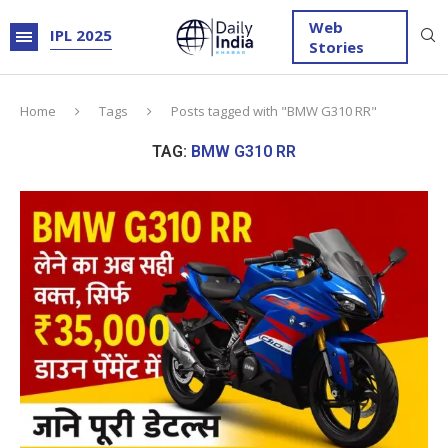
Web
IPL 2025
Stories
Home
Tags
Posts tagged with "BMW G310 RR"
TAG:
BMW G310 RR